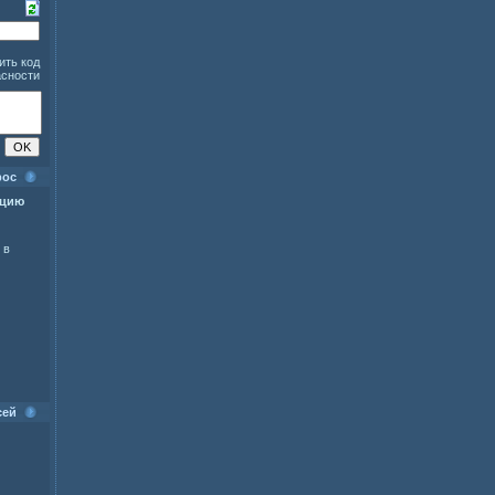
рос
ацию
 в
сей