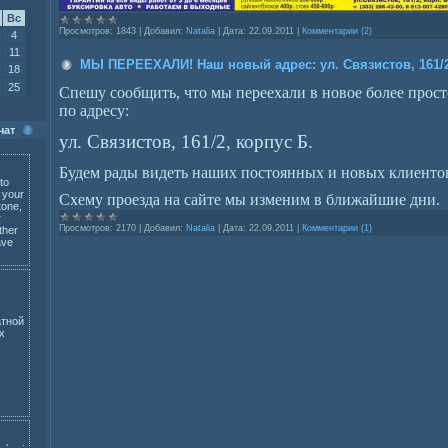
Вс
Просмотров:
1843
|
Добавил:
Natalia
|
Дата:
22.09.2011
|
Комментарии (2)
4
11
МЫ ПЕРЕЕХАЛИ! Наш новый адрес: ул. Связистов, 161/2
18
25
Спешу сообщить, что мы переехали в новое более прос
по адресу:
чат
ул. Связистов, 161/2, корпус Б.
Будем рады видеть наших постоянных и новых клиенто
Схему проезда на сайте мы изменим в ближайшие дни.
Просмотров:
2170
|
Добавил:
Natalia
|
Дата:
22.09.2011
|
Комментарии (1)