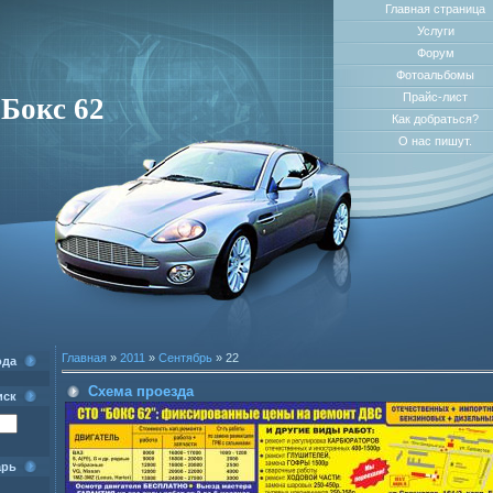
Главная страница
Услуги
Форум
Фотоальбомы
Прайс-лист
Бокс 62
Как добраться?
О нас пишут.
Главная
»
2011
»
Сентябрь
»
22
ода
Схема проезда
иск
арь