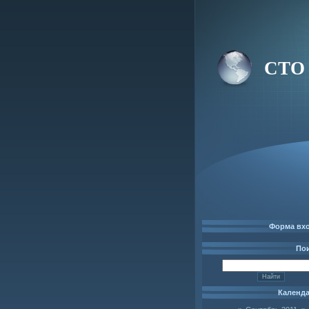
СТО 
Форма вх
По
Календ