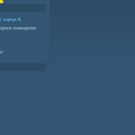
, корпус Б
торное помещение
в!