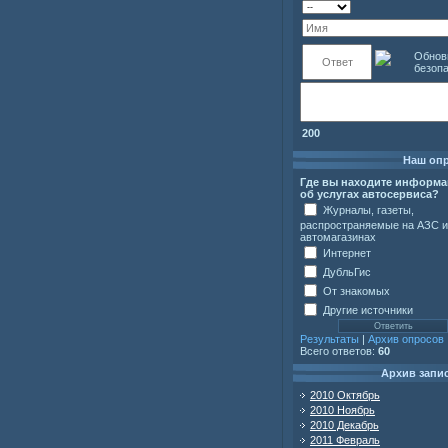
200
Наш оп
Где вы находите информ
об услугах автосервиса?
Журналы, газеты,
распространяемые на АЗС и
автомагазинах
Интернет
ДубльГис
От знакомых
Другие источники
Результаты
|
Архив опросов
Всего ответов:
60
Архив запи
2010 Октябрь
2010 Ноябрь
2010 Декабрь
2011 Февраль